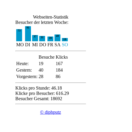
Webseiten-Statistik
Besucher der letzten Woche:
91
73
40
37
31
28
19
MO
DI
MI
DO
FR
SA
SO
Besuche
Klicks
Heute:
19
167
Gestern:
40
184
Vorgestern:
28
86
Klicks pro Stunde: 46.18
Klicke pro Besucher: 616.29
Besucher Gesamt: 18692
© diphputz