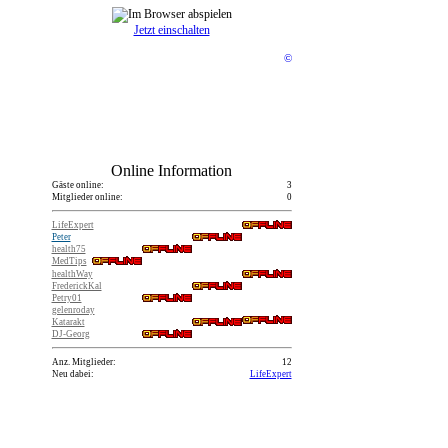
Jetzt einschalten
©
Online Information
Gäste online:
3
Mitglieder online:
0
LifeExpert
Peter
health75
MedTips
healthWay
FrederickKal
Petry01
gelenroday
Katarakt
DJ-Georg
Anz. Mitglieder:
12
Neu dabei:
LifeExpert