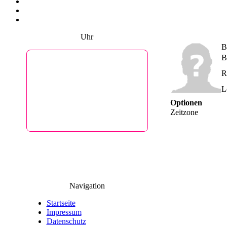
Uhr
B
B
Aktuelle Uhrzeit in
R
Ascheberg
L
16
56
58
Optionen
Zeitzone
So, 9. August
Powered by
DaysPedia.com
Navigation
Startseite
Impressum
Datenschutz