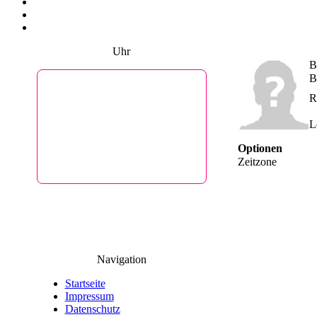
Uhr
B
B
Aktuelle Uhrzeit in
R
Ascheberg
L
16
54
30
Optionen
So, 9. August
Zeitzone
Powered by
DaysPedia.com
Navigation
Startseite
Impressum
Datenschutz