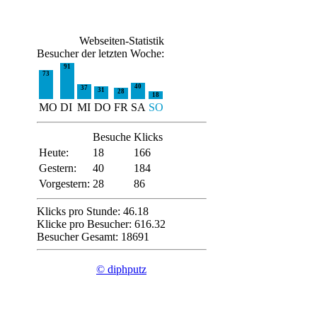
Webseiten-Statistik
Besucher der letzten Woche:
91
73
40
37
31
28
18
MO
DI
MI
DO
FR
SA
SO
Besuche
Klicks
Heute:
18
166
Gestern:
40
184
Vorgestern:
28
86
Klicks pro Stunde: 46.18
Klicke pro Besucher: 616.32
Besucher Gesamt: 18691
© diphputz