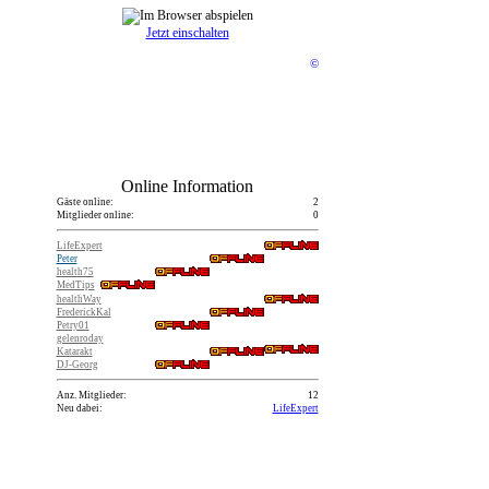
Jetzt einschalten
©
Online Information
Gäste online:
2
Mitglieder online:
0
LifeExpert
Peter
health75
MedTips
healthWay
FrederickKal
Petry01
gelenroday
Katarakt
DJ-Georg
Anz. Mitglieder:
12
Neu dabei:
LifeExpert